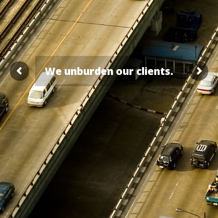
W
e
u
n
b
u
r
d
e
n
o
u
r
c
l
i
e
n
t
s
.